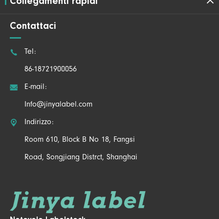
Collegamenti rapidi
Contattaci

Tel:
86-18721900056

E-mail:
Info@jinyalabel.com

Indirizzo:
Room 610, Block B No 18, Fangsi
Road, Songjiang Distrct, Shanghai